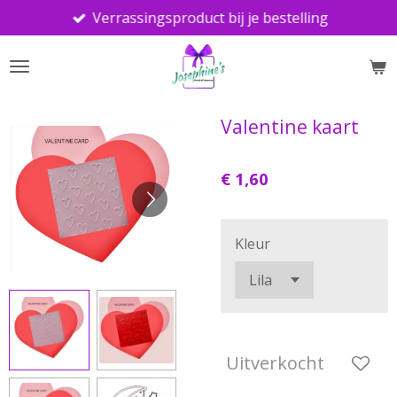
Verrassingsproduct bij je bestelling
Ga
direct
naar
de
hoofdinhoud
Valentine kaart
€ 1,60
Kleur
Uitverkocht