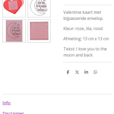
Valentine kaart met
bijpassende envelop.
Kleur: roze, lila, rood
Afmeting: 13 cm x 13 cm
Tekst: I love you to the
moon and back
D
D
S
D
e
e
h
e
l
e
a
l
e
l
r
e
n
e
n
Info
Disclaimer