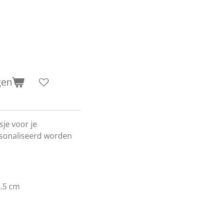
gen
je voor je
rsonaliseerd worden
2.5 cm