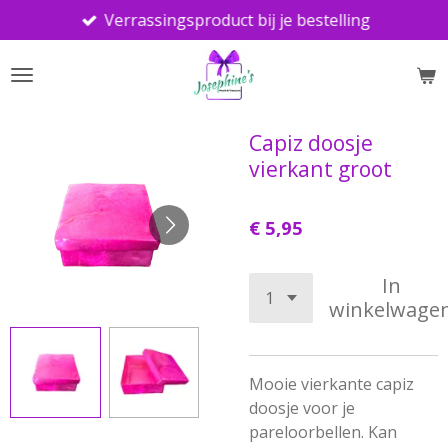
Verrassingsproduct bij je bestelling
Ga
direct
naar
de
hoofdinhoud
Capiz doosje
vierkant groot
€ 5,95
In
winkelwage
Mooie vierkante capiz
doosje voor je
pareloorbellen. Kan