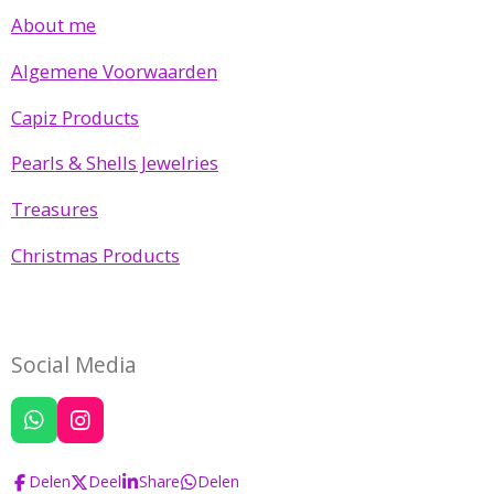
About me
Algemene Voorwaarden
Capiz Products
Pearls & Shells Jewelries
Treasures
Christmas Products
Social Media
W
I
h
n
a
s
Delen
Deel
Share
Delen
t
t