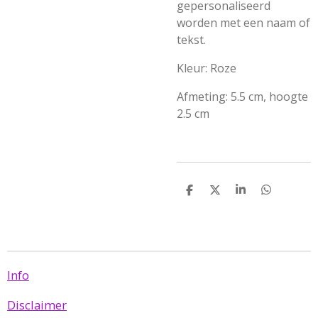
gepersonaliseerd
worden met een naam of
tekst.
Kleur: Roze
Afmeting: 5.5 cm, hoogte
2.5 cm
D
D
S
D
e
e
h
e
l
e
a
l
e
l
r
e
n
e
n
Info
Disclaimer