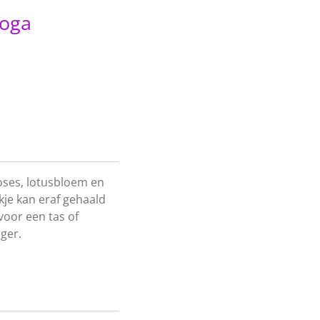
yoga
oses, lotusbloem en
kje kan eraf gehaald
voor een tas of
ger.