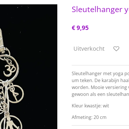
Sleutelhanger 
€ 9,95
Uitverkocht
Sleutelhanger met yoga p
um teken. De karabijn haa
worden. Mooie versiering 
gewoon als een sleutelhan
Kleur kwastje: wit
Afmeting: 20 cm