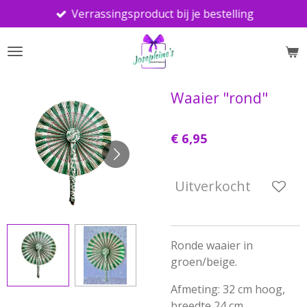
Verrassingsproduct bij je bestelling
Ga
direct
naar
de
hoofdinhoud
Waaier "rond"
€ 6,95
Uitverkocht
Ronde waaier in
groen/beige.
Afmeting: 32 cm hoog,
breedte 24 cm