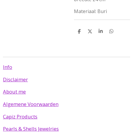
Materiaal: Buri
D
D
S
D
e
e
h
e
l
e
a
l
e
l
r
e
n
e
n
Info
Disclaimer
About me
Algemene Voorwaarden
Capiz Products
Pearls & Shells Jewelries