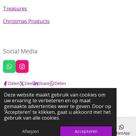
Treasures
Christmas Products
Social Media
W
I
h
n
a
s
Delen
Deel
Share
Delen
t
t
s
a
Deze website maakt gebruik van cookies om
A
g
uw ervaring te verbeteren en op maat
© 2022 Josephine's Pearls & Treasures
p
r
gemaakte advertenties weer te geven. Door op
Powered by
JouwWeb
p
a
‘Accepteren’ te klikken, gaat u akkoord met het
m
gebruik van alle cookies.
Afwijzen
Accepteren
E-mailadres
Telefoonnummer
Kaart
Instagram
WhatsApp