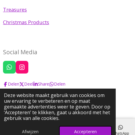
Treasures
Christmas Products
Social Media
W
I
h
n
a
s
Delen
Deel
Share
Delen
t
t
s
a
Deze website maakt gebruik van cookies om
A
g
uw ervaring te verbeteren en op maat
© 2022 Josephine's Pearls & Treasures
p
r
gemaakte advertenties weer te geven. Door op
Powered by
JouwWeb
p
a
‘Accepteren’ te klikken, gaat u akkoord met het
m
gebruik van alle cookies.
Afwijzen
Accepteren
E-mailadres
Telefoonnummer
Kaart
Instagram
WhatsApp