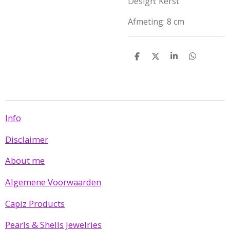
Design: Kerst
Afmeting: 8 cm
D
D
S
D
e
e
h
e
l
e
a
l
e
l
r
e
n
e
n
Info
Disclaimer
About me
Algemene Voorwaarden
Capiz Products
Pearls & Shells Jewelries