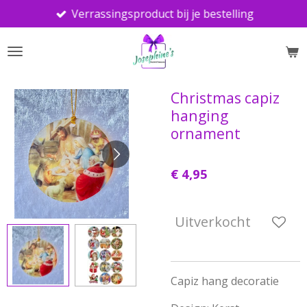
Verrassingsproduct bij je bestelling
Ga
direct
naar
de
hoofdinhoud
Christmas capiz
hanging
ornament
€ 4,95
Uitverkocht
Capiz hang decoratie