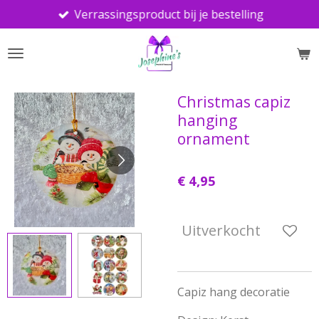
Verrassingsproduct bij je bestelling
Ga
direct
naar
de
hoofdinhoud
Christmas capiz
hanging
ornament
€ 4,95
Uitverkocht
Capiz hang decoratie