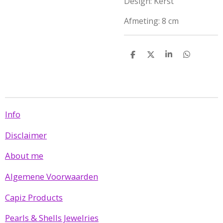
Design: Kerst
Afmeting: 8 cm
D
D
S
D
e
e
h
e
l
e
a
l
e
l
r
e
n
e
n
Info
Disclaimer
About me
Algemene Voorwaarden
Capiz Products
Pearls & Shells Jewelries