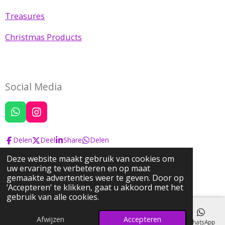
Treasures
Christmas Products
Social Media
W
I
h
n
a
s
Delen
Deel
Share
Delen
t
t
s
a
Deze website maakt gebruik van cookies om
A
g
uw ervaring te verbeteren en op maat
© 2022 Josephine's Pearls & Treasures
p
r
gemaakte advertenties weer te geven. Door op
Powered by
JouwWeb
p
a
‘Accepteren’ te klikken, gaat u akkoord met het
m
gebruik van alle cookies.
Afwijzen
Accepteren
E-mailadres
Telefoonnummer
Kaart
Instagram
WhatsApp