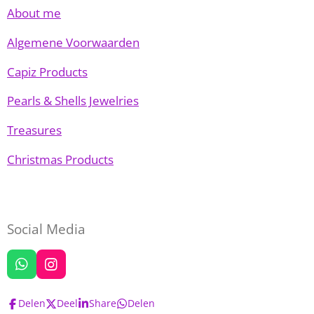
About me
Algemene Voorwaarden
Capiz Products
Pearls & Shells Jewelries
Treasures
Christmas Products
Social Media
W
I
h
n
a
s
Delen
Deel
Share
Delen
t
t