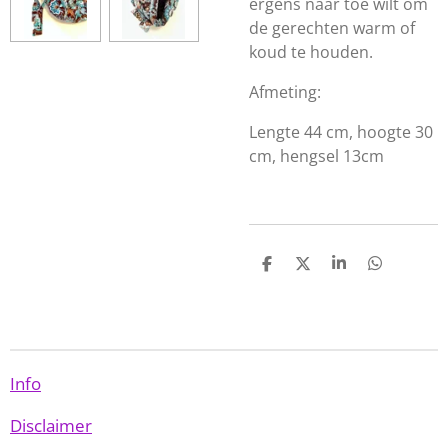
ergens naar toe wilt om
de gerechten warm of
koud te houden.
Afmeting:
Lengte 44 cm, hoogte 30
cm, hengsel 13cm
D
D
S
D
e
e
h
e
l
e
a
l
e
l
r
e
n
e
n
Info
Disclaimer