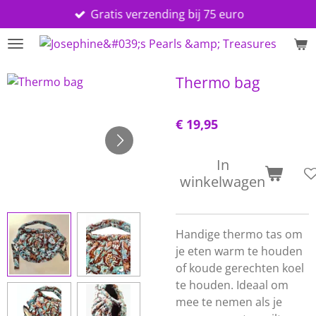
Gratis verzending bij 75 euro
Ga
direct
naar
de
Thermo bag
hoofdinhoud
€ 19,95
In
winkelwagen
Handige thermo tas om
je eten warm te houden
of koude gerechten koel
te houden. Ideaal om
mee te nemen als je