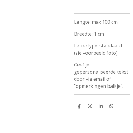
Lengte: max 100 cm
Breedte: 1 cm
Lettertype: standaard
(zie voorbeeld foto)
Geef je
gepersonaliseerde tekst
door via email of
"opmerkingen balkje".
D
D
S
D
e
e
h
e
l
e
a
l
e
l
r
e
n
e
n