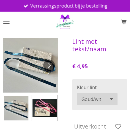
Verrassingsproduct bij je bestelling
Ga
direct
naar
de
hoofdinhoud
Lint met
tekst/naam
€ 4,95
Kleur lint
Uitverkocht