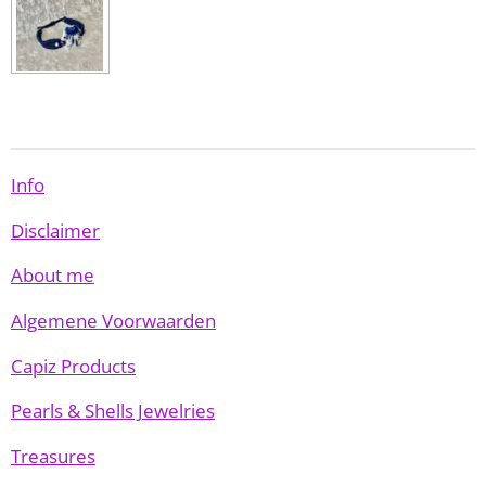
e
l
r
e
n
e
n
Info
Disclaimer
About me
Algemene Voorwaarden
Capiz Products
Pearls & Shells Jewelries
Treasures