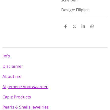
schelpen
Design: Filipijns
D
D
S
D
e
e
h
e
l
e
a
l
e
l
r
e
n
e
n
Info
Disclaimer
About me
Algemene Voorwaarden
Capiz Products
Pearls & Shells Jewelries