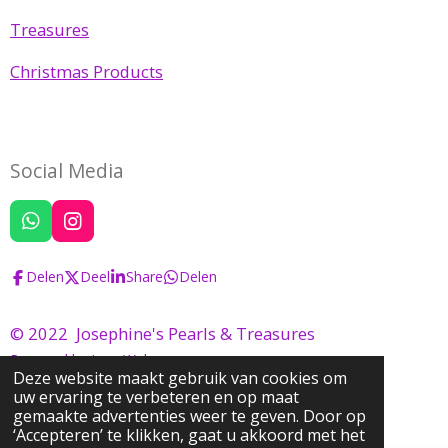
Treasures
Christmas Products
Social Media
W
I
h
n
a
s
Delen
Deel
Share
Delen
t
t
s
a
A
g
© 2022 Josephine's Pearls & Treasures
p
r
Powered by
JouwWeb
p
a
Deze website maakt gebruik van cookies om
m
uw ervaring te verbeteren en op maat
gemaakte advertenties weer te geven. Door op
‘Accepteren’ te klikken, gaat u akkoord met het