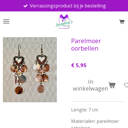
Verrassingsproduct bij je bestelling
Ga
direct
naar
de
hoofdinhoud
Parelmoer
oorbellen
€ 5,95
In
winkelwagen
Lengte: 7 cm
Materialen: parelmoer