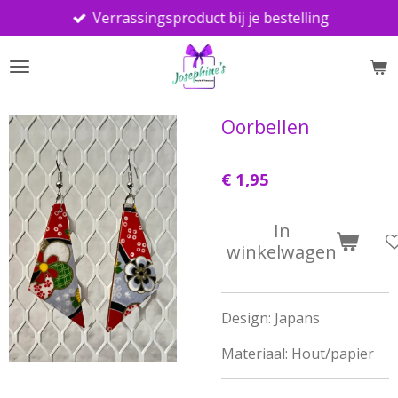
Verrassingsproduct bij je bestelling
Ga
direct
naar
de
hoofdinhoud
Oorbellen
€ 1,95
In
winkelwagen
Design: Japans
Materiaal: Hout/papier