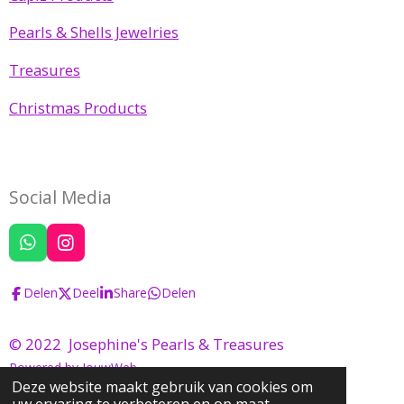
Pearls & Shells Jewelries
Treasures
Christmas Products
Social Media
W
I
h
n
a
s
Delen
Deel
Share
Delen
t
t
s
a
A
g
© 2022 Josephine's Pearls & Treasures
p
r
Powered by
JouwWeb
p
a
m
Deze website maakt gebruik van cookies om