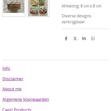
Afmeting: 8 cm x 8 cm
Diverse designs
verkrijgbaar.
D
D
S
D
e
e
h
e
l
e
a
l
e
l
r
e
n
e
n
Info
Disclaimer
About me
Algemene Voorwaarden
Capiz Products