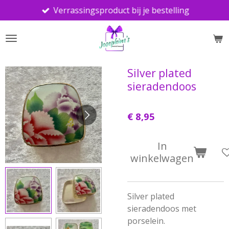
Verrassingsproduct bij je bestelling
Ga
direct
naar
de
hoofdinhoud
Silver plated
sieradendoos
€ 8,95
In
winkelwagen
Silver plated
sieradendoos met
porselein.