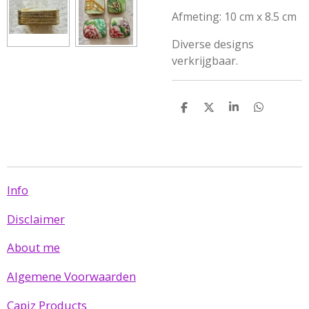
Afmeting: 10 cm x 8.5 cm
Diverse designs
verkrijgbaar.
D
D
S
D
e
e
h
e
l
e
a
l
e
l
r
e
n
e
n
Info
Disclaimer
About me
Algemene Voorwaarden
Capiz Products