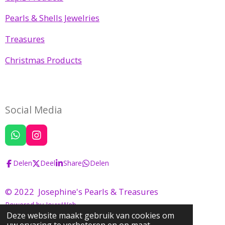
Pearls & Shells Jewelries
Treasures
Christmas Products
Social Media
W
I
h
n
a
s
Delen
Deel
Share
Delen
t
t
s
a
A
g
© 2022 Josephine's Pearls & Treasures
p
r
Powered by
JouwWeb
p
a
m
Deze website maakt gebruik van cookies om