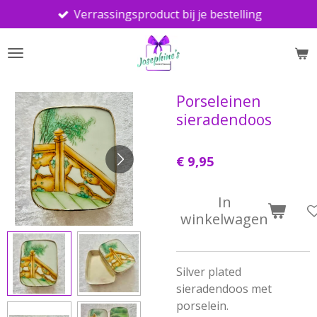
Verrassingsproduct bij je bestelling
Ga
direct
naar
de
hoofdinhoud
Porseleinen
sieradendoos
€ 9,95
In
winkelwagen
Silver plated
sieradendoos met
porselein.