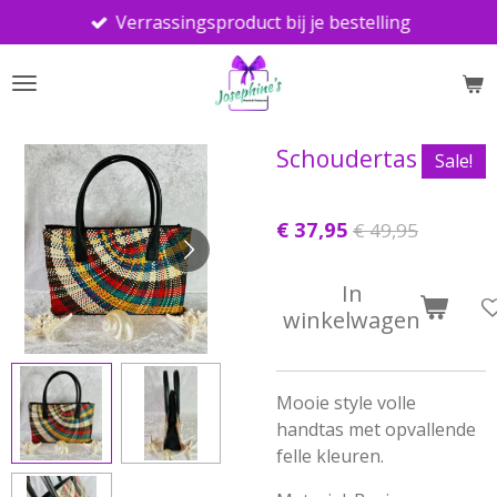
Verrassingsproduct bij je bestelling
Ga
direct
naar
de
hoofdinhoud
Schoudertas
Sale!
€ 37,95
€ 49,95
In
winkelwagen
Mooie style volle
handtas met opvallende
felle kleuren.