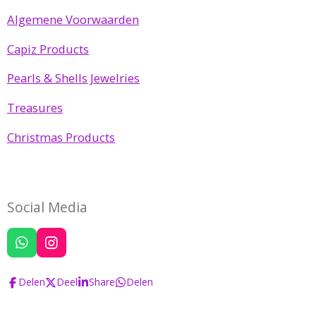
Algemene Voorwaarden
Capiz Products
Pearls & Shells Jewelries
Treasures
Christmas Products
Social Media
W
I
h
n
a
s
Delen
Deel
Share
Delen
t
t
s
a
A
g