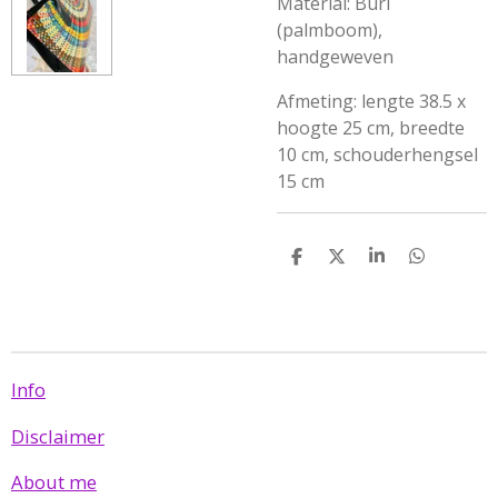
Material: Buri
(palmboom),
handgeweven
Afmeting: lengte 38.5 x
hoogte 25 cm, breedte
10 cm, schouderhengsel
15 cm
D
D
S
D
e
e
h
e
l
e
a
l
e
l
r
e
n
e
n
Info
Disclaimer
About me