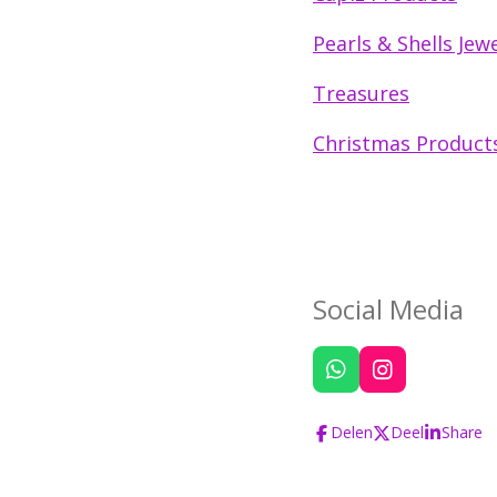
Pearls & Shells Jewe
Treasures
Christmas Product
Social Media
W
I
h
n
a
s
Delen
Deel
Share
t
t
s
a
A
g