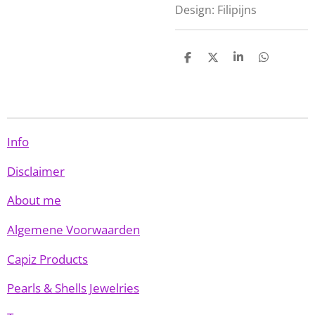
Design: Filipijns
D
D
S
D
e
e
h
e
l
e
a
l
e
l
r
e
n
e
n
Info
Disclaimer
About me
Algemene Voorwaarden
Capiz Products
Pearls & Shells Jewelries