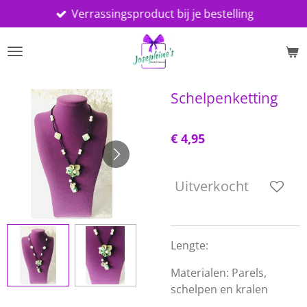
Verrassingsproduct bij je bestelling
Ga
direct
naar
de
hoofdinhoud
Schelpenketting
€ 4,95
Uitverkocht
Lengte:
Materialen: Parels,
schelpen en kralen