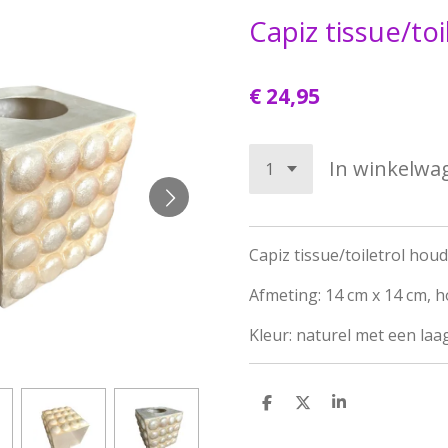
Capiz tissue/toi
€ 24,95
In winkelwa
Capiz tissue/toiletrol hou
Afmeting: 14 cm x 14 cm, 
Kleur: naturel met een laa
D
D
S
e
e
h
l
e
a