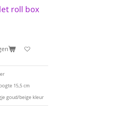
let roll box
gen
der
hoogte 15,5 cm
gje goud/beige kleur