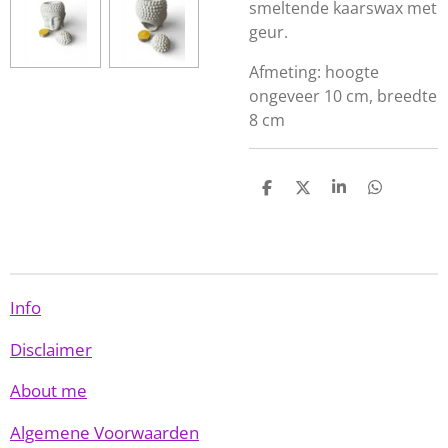
smeltende kaarswax met
geur.
Afmeting: hoogte
ongeveer 10 cm, breedte
8 cm
D
D
S
D
e
e
h
e
l
e
a
l
e
l
r
e
n
e
n
Info
Disclaimer
About me
Algemene Voorwaarden