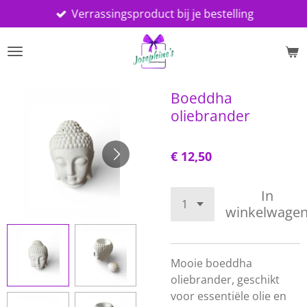
Verrassingsproduct bij je bestelling
Ga
direct
naar
de
hoofdinhoud
Boeddha
oliebrander
€ 12,50
In
winkelwage
Mooie boeddha
oliebrander, geschikt
voor essentiële olie en