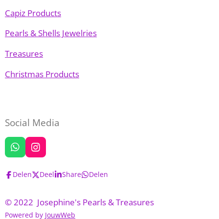
Capiz Products
Pearls & Shells Jewelries
Treasures
Christmas Products
Social Media
W
I
h
n
a
s
Delen
Deel
Share
Delen
t
t
s
a
A
g
© 2022 Josephine's Pearls & Treasures
p
r
Powered by
JouwWeb
p
a