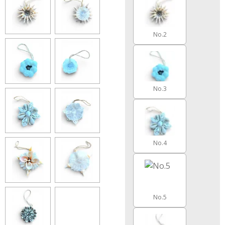
No.2
No.3
No.4
No.5