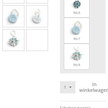
No.6
No.7
No.8
In
winkelwage