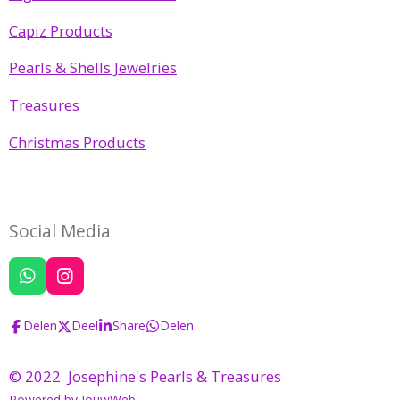
Capiz Products
Pearls & Shells Jewelries
Treasures
Christmas Products
Social Media
W
I
h
n
a
s
Delen
Deel
Share
Delen
t
t
s
a
A
g
© 2022 Josephine's Pearls & Treasures
p
r
Powered by
JouwWeb