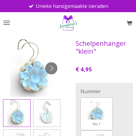
Unieke handgemaakte sieraden
Ga
direct
naar
de
hoofdinhoud
Schelpenhanger
"klein"
€ 4,95
Nummer
No.1