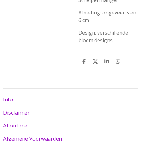
Schelpen hanger
Afmeting: ongeveer 5 en
6 cm
Design: verschillende
bloem designs
D
D
S
D
e
e
h
e
l
e
a
l
e
l
r
e
n
e
n
Info
Disclaimer
About me
Algemene Voorwaarden