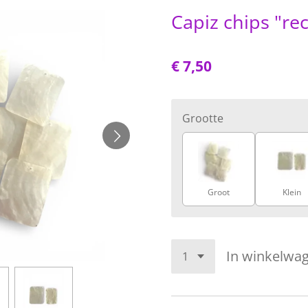
Capiz chips "re
€ 7,50
Grootte
Groot
Klein
In winkelwa