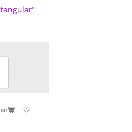
ctangular"
gen