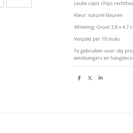
Leuke capiz chips rechthoe
Kleur: naturel kleuren
Afmeting: Groot 3.8 x 4.7 c
Verpakt per 10 stuks
Te gebruiken voor: diy pro
windvangers en hangdecor
D
D
S
e
e
h
l
e
a
e
l
r
n
e