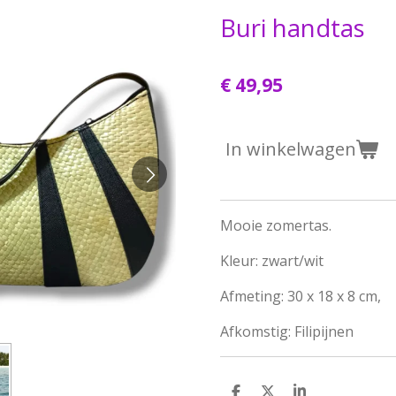
Buri handtas
€ 49,95
In winkelwagen
Mooie zomertas.
Kleur: zwart/wit
Afmeting: 30 x 18 x 8 cm,
Afkomstig: Filipijnen
D
D
S