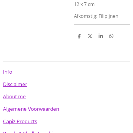
12 x 7 cm
Afkomstig: Filipijnen
D
D
S
D
e
e
h
e
l
e
a
l
e
l
r
e
n
e
n
Info
Disclaimer
About me
Algemene Voorwaarden
Capiz Products