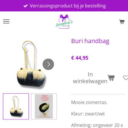
Verrassingsproduct bij je bestelling
Ga
direct
naar
de
hoofdinhoud
Buri handbag
€ 44,95
In
winkelwagen
Mooie zomertas.
Kleur: zwart/wit
Afmeting: ongeveer 20 x