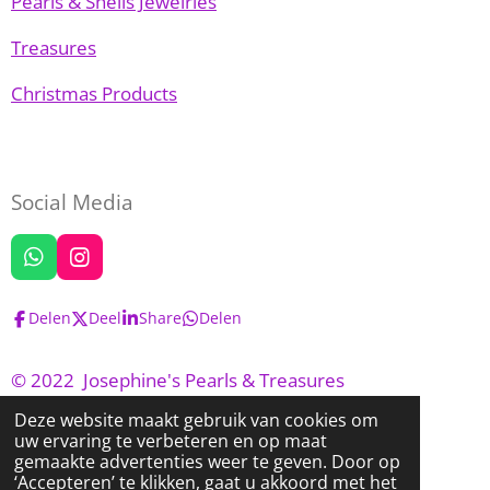
Pearls & Shells Jewelries
Treasures
Christmas Products
Social Media
W
I
h
n
a
s
Delen
Deel
Share
Delen
t
t
s
a
A
g
© 2022 Josephine's Pearls & Treasures
p
r
Powered by
JouwWeb
p
a
Deze website maakt gebruik van cookies om
m
uw ervaring te verbeteren en op maat
gemaakte advertenties weer te geven. Door op
‘Accepteren’ te klikken, gaat u akkoord met het