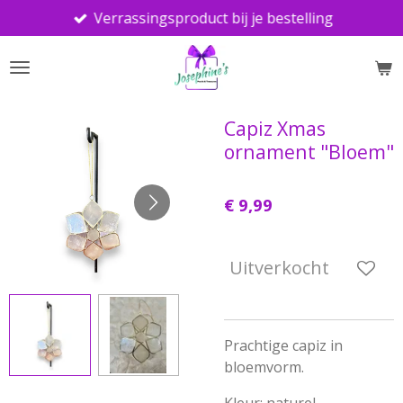
Verrassingsproduct bij je bestelling
Ga
direct
naar
de
hoofdinhoud
Capiz Xmas
ornament "Bloem"
€ 9,99
Uitverkocht
Prachtige capiz in
bloemvorm.