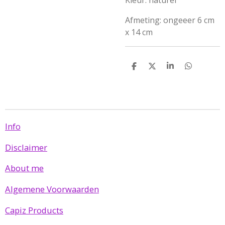
Kleur: naturel
Afmeting: ongeeer 6 cm
x 14 cm
D
D
S
D
e
e
h
e
l
e
a
l
e
l
r
e
n
e
n
Info
Disclaimer
About me
Algemene Voorwaarden
Capiz Products