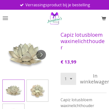
Verrassingsproduct bij je bestelling
Ga
direct
naar
de
hoofdinhoud
Capiz lotusbloem
waxinelichthoude
r
€ 13,99
In
winkelwage
Capiz lotusbloem
waxinelichthouder