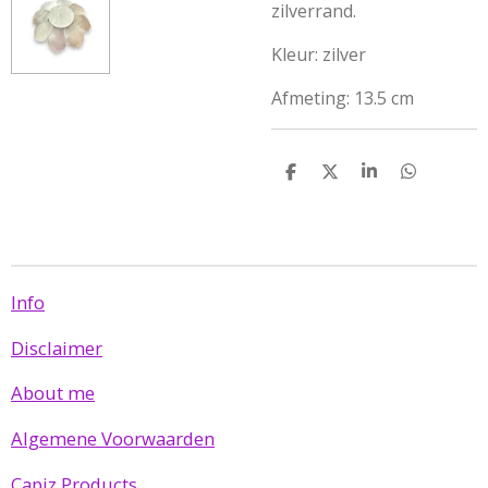
zilverrand.
Kleur: zilver
Afmeting: 13.5 cm
D
D
S
D
e
e
h
e
l
e
a
l
e
l
r
e
n
e
n
Info
Disclaimer
About me
Algemene Voorwaarden
Capiz Products