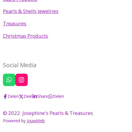
Pearls & Shells Jewelries
Treasures
Christmas Products
Social Media
W
I
h
n
a
s
Delen
Deel
Share
Delen
t
t
s
a
A
g
© 2022 Josephine's Pearls & Treasures
p
r
Powered by
JouwWeb
p
a
m