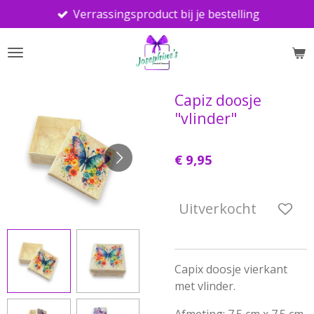
Verrassingsproduct bij je bestelling
Ga
direct
naar
de
hoofdinhoud
Capiz doosje
"vlinder"
€ 9,95
Uitverkocht
Capix doosje vierkant
met vlinder.