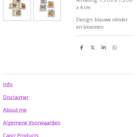
Afmeting: 7.5 cm x 7.5 cm
x 4 cm
Design: blauwe vlinder
en bloemen
D
D
S
D
e
e
h
e
l
e
a
l
e
l
r
e
n
e
n
Info
Disclaimer
About me
Algemene Voorwaarden
Capiz Products