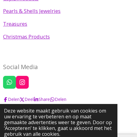
Pearls & Shells Jewelries
Treasures
Christmas Products
Social Media
W
I
h
n
a
s
Delen
Deel
Share
Delen
t
t
s
a
Deze website maakt gebruik van cookies om
A
g
uw ervaring te verbeteren en op maat
© 2022 Josephine's Pearls & Treasures
p
r
gemaakte advertenties weer te geven. Door op
Powered by
JouwWeb
p
a
‘Accepteren’ te klikken, gaat u akkoord met het
m
gebruik van alle cookies.