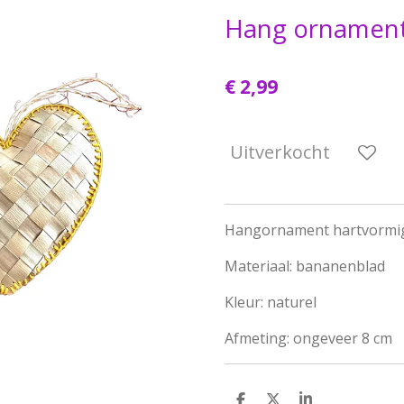
Hang ornament
€ 2,99
Uitverkocht
Hangornament hartvormi
Materiaal: bananenblad
Kleur: naturel
Afmeting: ongeveer 8 cm
D
D
S