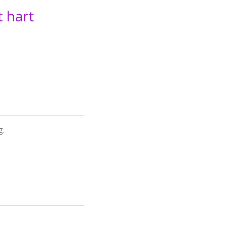
 hart
g.