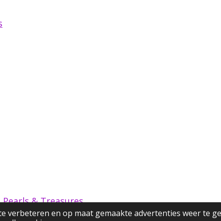
s
 Pearls & Treasures
te verbeteren en op maat gemaakte advertenties weer te g