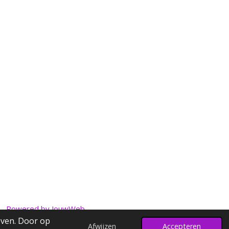
Powered by
JouwWeb
even. Door op
Afwijzen
Accepteren