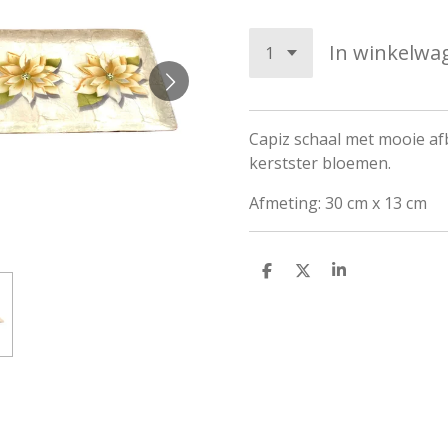
In winkelwa
Capiz schaal met mooie af
kerstster bloemen.
Afmeting: 30 cm x 13 cm
D
D
S
e
e
h
l
e
a
e
l
r
n
e