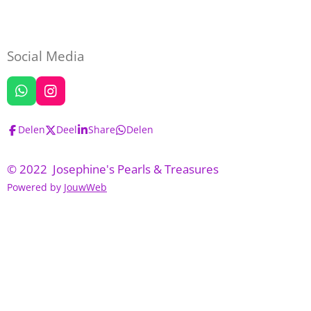
Social Media
W
I
h
n
a
s
Delen
Deel
Share
Delen
t
t
s
a
A
g
© 2022 Josephine's Pearls & Treasures
p
r
Powered by
JouwWeb
p
a
m