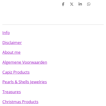
D
D
S
D
e
e
h
e
l
e
a
l
e
l
r
e
n
e
n
Info
Disclaimer
About me
Algemene Voorwaarden
Capiz Products
Pearls & Shells Jewelries
Treasures
Christmas Products