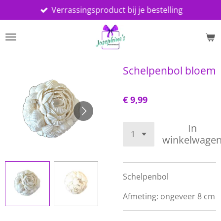
Verrassingsproduct bij je bestelling
Ga
direct
naar
de
hoofdinhoud
Schelpenbol bloem
€ 9,99
In
winkelwage
Schelpenbol
Afmeting: ongeveer 8 cm