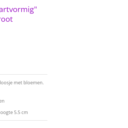
artvormig"
root
doosje met bloemen.
men
hoogte 5.5 cm